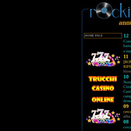
annu
12
HOME PAGE
Cia
batte
e-ma
11
[RO
RI
blon
10
Nome
Citt
Cant
camp
demo
09
cerc
alba
08
cerc