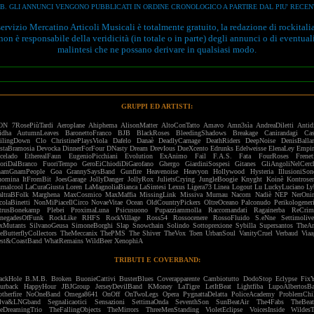
.B. GLI ANNUNCI VENGONO PUBBLICATI IN ORDINE CRONOLOGICO A PARTIRE DAL PIU' RECEN
 servizio Mercatino Articoli Musicali è totalmente gratuito, la redazione di rockitali
non è responsabile della veridicità (in totale o in parte) degli annunci o di eventual
malintesi che ne possano derivare in qualsiasi modo.
GRUPPI ED ARTISTI:
ON
7RosePiùTardi
Aeroplane
Ahiphema
AlisonMatter
AltoConTatto
Amavo
Amn3sìa
AndreaDiletti
Antid
idha
AutumnLeaves
BaronettoFranco
BJB
BlackRoses
BleedingShadows
Breakage
Canirandagi
Cas
ilingDown
Clo
ChristinePlaysViola
Dafelo
Danaè
DeadlyCarnage
DeathRiders
DeepNoise
DenisBallar
staBramosia
Devocka
DinnerForFour
DNasty
Dream
DrevIous
DueXcento
Edrunks
Edelweisse
ElenaLey
Empir
celado
EtherealFaun
EugenioPicchiani
Evolution
ExAnimo
Fail
F.A.S.
Fata
FourRoses
Frenet
oriDalBranco
FuoriTempo
GeroEiChiodiDiGarofano
Ghergo
GiardiniSospesi
Gitanes
GliAngoliNelCerc
amGnamPeople
Goa
GrannySaysBand
Gunfire
Heavenoise
Heavyon
Hollywood
Hysteria
IllusioniSon
nomina
ItFromBit
JoesGarage
JollyDanger
JollyRox
JulietsCrying
JungleBoogie
Knyght
Koinè
Kontrose
rnalcool
LaCuraGiusta
Loren
LaMagnoliaBianca
LaSintesi
Lexus
Ligera73
Linea
Logout
Lu
LuckyLuciano
Ly
ltraBFolk
Marghena
MaxCosmico
MaxMaffia
MissingLink
Missiva
Murnau
Nacom
Nadiè
NEP
NerOnir
colaBinetti
NonMiPiaceIlCirco
NovaeVitae
Ocean
OldCountryPickers
OltreOceano
Palconudo
Perikologener
trusBonekamp
Plebei
ProximaLuna
Psicusuono
Pupazziammolla
Raccomandati
Ragainerba
ReCrim
negadesOfFunk
RockLike
RHFS
RockVillage
Ross54
Rossocenere
RossoFluido
S.eNne
Settimolive
xMutants
SilvanoGeusa
SimoneBorghi
Slap
Snowchain
Solindo
Sottoprexione
Sybilla
Supersantos
TheAr
eButterflyCollectors
TheMeccanix
ThePMS
The Shiver
TheVox
Toen
UrbanSoul
VanityCruel
Verbaud
Viaa
st&CoastBand
WhatRemains
WildBeer
XenophiA
TRIBUTI E COVERBAND:
ackHole
B.M.B.
Broken
BuonieCattivi
BusterBlues
Coverapparente
Cambiotutto
DodoStop
Eclypse
Fix
urback
HappyHour
JBJGroup
JerseyDevilBand
KMoney
LaTigre
LetItBeat
Lightfiba
LupoAlbertosB
therfire
NoOneBand
Omega8641
OnOff
OnTwoLegs
Opera
PygnattaDelatta
PoliceAcademy
ProblemChi
alva&LNGband
Segnalicaotici
Sensazioni
SettimaOnda
SeventhSon
SunBeatAir
The4Fabs
TheBeat
eDreamingTrio
TheFallingObjects
TheMirrors
ThreeMenStanding
VioletEclipse
VoicesInside
WildesT