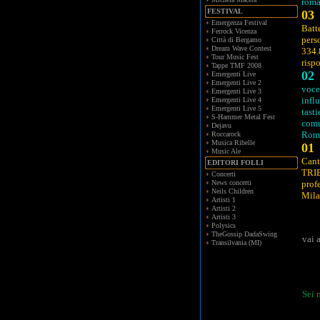
rom
FESTIVAL
03
Emergenza Festival
Batt
Ferrock Vicenza
pers
Città di Bergamo
Dream Wave Contest
334.
Tour Music Fest
risp
Tappe TMF 2008
02
Emergenti Live
Emergenti Live 2
voce
Emergenti Live 3
infl
Emergenti Live 4
Emergenti Live 5
tast
S-Hammer Metal Fest
comu
Dejavu
Rom
Roccarock
Musica Ribelle
01
Music Ale
Cant
EDITORI FOLLI
TRIB
Concerti
News concerti
prof
Neils Children
Mil
Artisti 1
Artisti 2
Artisti 3
Polysics
TheGossip DadaSwing
vai 
Transilvania (MI)
Sei 