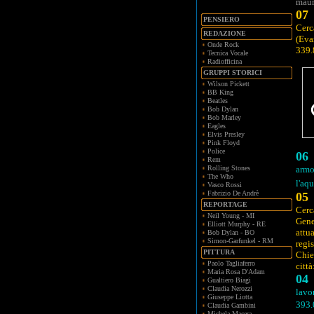
maur
07
PENSIERO
Cerc
REDAZIONE
(Ev
Onde Rock
339.
Tecnica Vocale
Radiofficina
GRUPPI STORICI
Wilson Pickett
BB King
Beatles
Bob Dylan
Bob Marley
Eagles
Elvis Presley
Pink Floyd
Police
06
Rem
Rolling Stones
armo
The Who
l'aqu
Vasco Rossi
Fabrizio De Andrè
05
REPORTAGE
Cerc
Neil Young - MI
Gene
Elliott Murphy - RE
attu
Bob Dylan - BO
Simon-Garfunkel - RM
regi
PITTURA
Chie
Paolo Tagliaferro
città
Maria Rosa D'Adam
04
Gualtiero Biagi
Claudia Nerozzi
lavo
Giuseppe Liotta
393
Claudia Gambini
Michela Macera