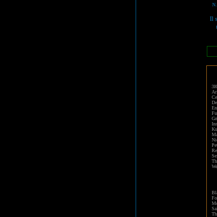
N
Il
3I
Ar
Ce
De
En
Fu
Gn
In
Ku
Ma
Ni
Pe
Re
Se
Th
We
Bl
Fo
Mo
S
Th