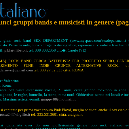
nci gruppi bands e musicisti in genere (pag
o, glam rock band SEX DEPARTMENT (www.myspace.com/sexdepartment) c
rista. Perris records, nuovo progetto discografico, esperienze tv, radio e live fuori I
il:
p.kla@libero.it
tel: 338 8082358 citt�: Caorle (VE)
MA] ROCK BAND CERCA BATTERISTA PER PROGETTO SERIO, GENER
FERIMENTO PUNK INDIE GRUNGE ALTERNATIVE ROCK.. e-ma
deisover@gmail.com
tel: 333 27 52 533 città: ROMA
: Valentina
à: Roma
ante con vasta estensione vocale, 21 anni, cerca gruppo rock/pop in zona s
agnano, le rughe, formello, la storta, roma nord. Obbiettivo: serate nei locali e inc
. Massima serietà. e-mail:
gnappy88@hotmail.it
asi cantante per prima voce tributo Pink Floyd, meglio se suoni anche il sax ciao e-
.rossa24@virgilio.it
tel: 335.5313601 città: arzignano
asi chitarrista over 35 non proffesionista genere pop rock italiano e-