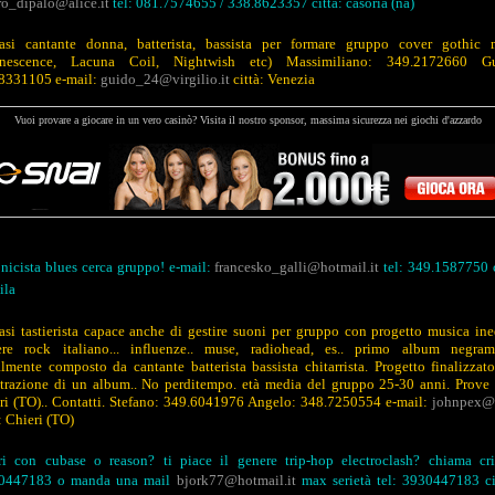
o_dipalo@alice.it
tel: 081.7574655 / 338.8623357 città: casoria (na)
asi cantante donna, batterista, bassista per formare gruppo cover gothic 
anescence, Lacuna Coil, Nightwish etc) Massimiliano: 349.2172660 Gu
8331105 e-mail:
guido_24@virgilio.it
città: Venezia
Vuoi provare a giocare in un vero casinò? Visita il nostro sponsor, massima sicurezza nei giochi d'azzardo
nicista blues cerca gruppo! e-mail:
francesko_galli@hotmail.it
tel: 349.1587750 c
ila
asi tastierista capace anche di gestire suoni per gruppo con progetto musica ined
re rock italiano... influenze.. muse, radiohead, es.. primo album negrama
almente composto da cantante batterista bassista chitarrista. Progetto finalizzato
strazione di un album.. No perditempo. età media del gruppo 25-30 anni. Prove
ri (TO).. Contatti. Stefano: 349.6041976 Angelo: 348.7250554 e-mail:
johnpex@t
: Chieri (TO)
ri con cubase o reason? ti piace il genere trip-hop electroclash? chiama cri
.0447183 o manda una mail
bjork77@hotmail.it
max serietà tel: 3930447183 c