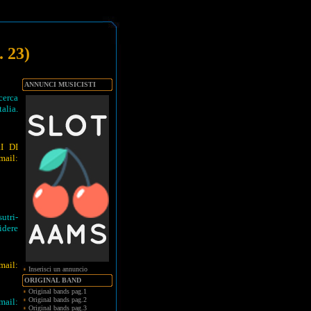
. 23)
ANNUNCI MUSICISTI
erca
talia.
I DI
il:
utri-
idere
mail:
Inserisci un annuncio
ORIGINAL BAND
Original bands pag.1
Original bands pag.2
mail:
Original bands pag.3