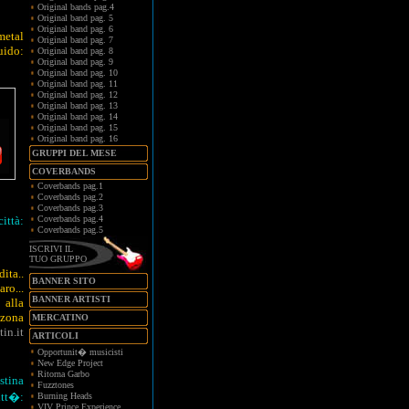
Original bands pag.4
Original band pag. 5
Original band pag. 6
metal
Original band pag. 7
ido:
Original band pag. 8
Original band pag. 9
Original band pag. 10
Original band pag. 11
Original band pag. 12
Original band pag. 13
Original band pag. 14
Original band pag. 15
Original band pag. 16
GRUPPI DEL MESE
COVERBANDS
Coverbands pag.1
Coverbands pag.2
Coverbands pag.3
ittà:
Coverbands pag.4
Coverbands pag.5
ISCRIVI IL
TUO GRUPPO
ita..
BANNER SITO
ro...
BANNER ARTISTI
 alla
 zona
MERCATINO
in.it
ARTICOLI
Opportunit� musicisti
New Edge Project
Ritorna Garbo
stina
Fuzztones
itt�:
Burning Heads
VIV Prince Experience