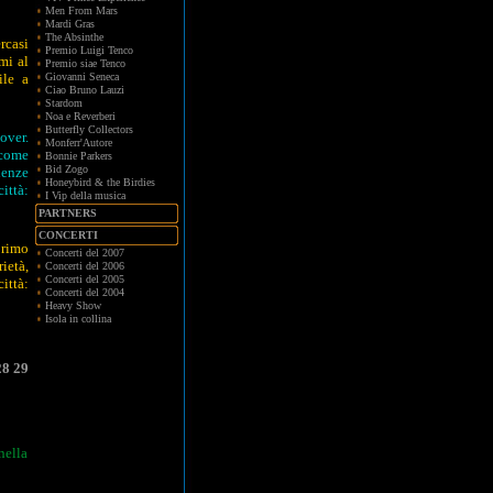
Men From Mars
Mardi Gras
The Absinthe
rcasi
Premio Luigi Tenco
mi al
Premio siae Tenco
ile a
Giovanni Seneca
Ciao Bruno Lauzi
Stardom
Noa e Reverberi
Butterfly Collectors
over.
Monferr'Autore
 come
Bonnie Parkers
Bid Zogo
ienze
Honeybird & the Birdies
ittà:
I Vip della musica
PARTNERS
CONCERTI
primo
Concerti del 2007
ietà,
Concerti del 2006
Concerti del 2005
ittà:
Concerti del 2004
Heavy Show
Isola in collina
28
29
nella