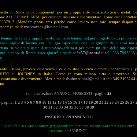
a
erista di Roma cerca componenti per un gruppo stile Sonata Arctica o metal. Ce
one ALLE PRIME ARMI per crescere insieme e sperimentare. Zona: eur Contattar
8837917 (Mandare prima sms perchè causa lavoro non sarò sempre disponib
ondere) e-mail:
muccarinex@hotmail.com
 femminile cerca gruppo (possibilmente al femminile) per progetto pezzi propri e c
uenze nigtwish lacuna coil. ho gia esperienze con un gruppo da 6 anni ma
ierista. se volete visitate il sito wwww.ederia.it per avere un idea delle mie esper
nque sono di Roma. ciao grazie! e-mail:
sofia57@inwind.it
tel: 333.7993838 c
a
ante 30enne, provata esperienza live e di studio cerca elementi per formare il 
UTO ai JOURNEY in Italia. Cerco in zona milano città o provincia. Ser
essionismo e divertimento. Alex e-mail:
dysfunctional@email.it
tel: 349.2198244 c
ano
Sei nella sezione ANNUNCI MUSICISTI - pagina
23
a pagina:
1
2
3
4
5
6
7
8
9
10
11
12
13
14
15
16
17
18
19
20
21
22
23
24
25
26
27
30
31
32
33
34
35
36
37
38
39
INSERISCI UN ANNUNCIO
nella vecchia sezione annunci, per consultare la nuova sezione automatizzata entra 
sezione >>
ANNUNCI