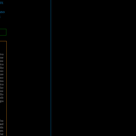
TE
ano
i
iva
ter
ini
ica
ika
hio
ore
nso
bra
ica
iko
ini
llo
rib
gra
You
and
lds
ers
ier