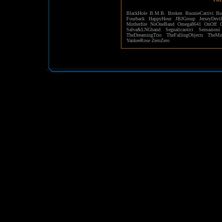
BlackHole
B.M.B.
Broken
BuonieCattivi
Bu
Fourback
HappyHour
JBJGroup
JerseyDevi
Motherfire
NoOneBand
Omega8641
OnOff
Salva&LNGband
Segnalicaotici
Sensazioni
TheDreamingTrio
TheFallingObjects
TheMir
YankeeRose
ZeroZero