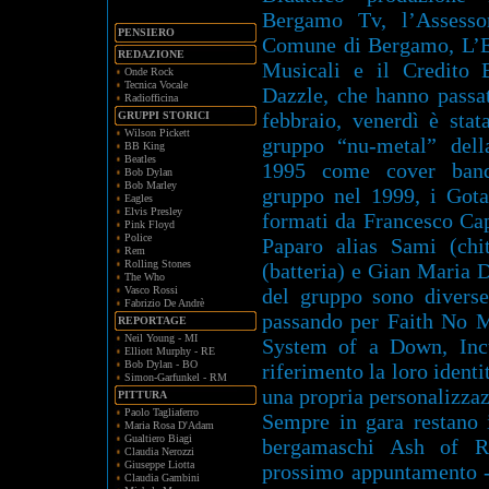
Bergamo Tv, l’Assessor
PENSIERO
Comune di Bergamo, L’E
REDAZIONE
Musicali e il Credito 
Onde Rock
Tecnica Vocale
Dazzle, che hanno passat
Radiofficina
febbraio, venerdì è stat
GRUPPI STORICI
Wilson Pickett
gruppo “nu-metal” dell
BB King
Beatles
1995 come cover band,
Bob Dylan
Bob Marley
gruppo nel 1999, i Got
Eagles
Elvis Presley
formati da Francesco Cap
Pink Floyd
Police
Paparo alias Sami (chit
Rem
Rolling Stones
(batteria) e Gian Maria D
The Who
Vasco Rossi
del gruppo sono diverse
Fabrizio De Andrè
passando per Faith No M
REPORTAGE
Neil Young - MI
System of a Down, Incu
Elliott Murphy - RE
Bob Dylan - BO
riferimento la loro ident
Simon-Garfunkel - RM
una propria personalizzaz
PITTURA
Paolo Tagliaferro
Sempre in gara restano i
Maria Rosa D'Adam
Gualtiero Biagi
bergamaschi Ash of R
Claudia Nerozzi
Giuseppe Liotta
prossimo appuntamento -
Claudia Gambini