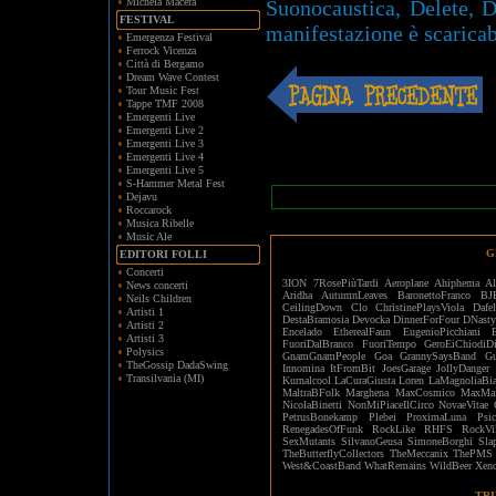
Michela Macera
Suonocaustica, Delete, D
FESTIVAL
manifestazione è scaricab
Emergenza Festival
Ferrock Vicenza
Città di Bergamo
Dream Wave Contest
Tour Music Fest
Tappe TMF 2008
Emergenti Live
Emergenti Live 2
Emergenti Live 3
Emergenti Live 4
Emergenti Live 5
S-Hammer Metal Fest
Dejavu
Roccarock
Musica Ribelle
Music Ale
G
EDITORI FOLLI
Concerti
3ION
7RosePiùTardi
Aeroplane
Ahiphema
Al
News concerti
Aridha
AutumnLeaves
BaronettoFranco
BJ
Neils Children
CeilingDown
Clo
ChristinePlaysViola
Dafe
Artisti 1
DestaBramosia
Devocka
DinnerForFour
DNasty
Artisti 2
Encelado
EtherealFaun
EugenioPicchiani
Artisti 3
FuoriDalBranco
FuoriTempo
GeroEiChiodiD
Polysics
GnamGnamPeople
Goa
GrannySaysBand
Gu
TheGossip DadaSwing
Innomina
ItFromBit
JoesGarage
JollyDanger
Transilvania (MI)
Kurnalcool
LaCuraGiusta
Loren
LaMagnoliaBia
MaltraBFolk
Marghena
MaxCosmico
MaxMaf
NicolaBinetti
NonMiPiaceIlCirco
NovaeVitae
PetrusBonekamp
Plebei
ProximaLuna
Psi
RenegadesOfFunk
RockLike
RHFS
RockVi
SexMutants
SilvanoGeusa
SimoneBorghi
Sla
TheButterflyCollectors
TheMeccanix
ThePMS
West&CoastBand
WhatRemains
WildBeer
Xen
TRI