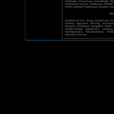
SexMutants
SilvanoGeusa
SimoneBorghi
Sla
TheButterflyCollectors
TheMeccanix
ThePMS
West&CoastBand
WhatRemains
WildBeer
Xen
TRI
BlackHole
B.M.B.
Broken
BuonieCattivi
Bu
Fourback
HappyHour
JBJGroup
JerseyDevi
Motherfire
NoOneBand
Omega8641
OnOff
Salva&LNGband
Segnalicaotici
Sensazioni
TheDreamingTrio
TheFallingObjects
TheMir
YankeeRose
ZeroZero