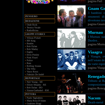
pagina Fail
Gnam Gn
3 bambini c
strumenti di
PENSIERO
divertono inv
REDAZIONE
pagina Gnam
Onde Rock
Tecnica Vocale
Radiofficina
Murnau
GRUPPI STORICI
I Murnau nas
Wilson Pickett
Durden...
BB King
Beatles
pagina Murn
Bob Dylan
Bob Marley
Viaagra
Eagles
Elvis Presley
I Viaagra, o
Pink Floyd
nell’estate d
Police
Rem
da varie esper
Rolling Stones
pagina Viaag
The Who
Vasco Rossi
Fabrizio De Andrè
Renegade
REPORTAGE
Tributo ai R
Neil Young - MI
composizione i
Elliott Murphy - RE
Bob Dylan - BO
pagina Reneg
Simon-Garfunkel - RM
PITTURA
Nacom
Paolo Tagliaferro
Maria Rosa D'Adam
Death-metal
Gualtiero Biagi