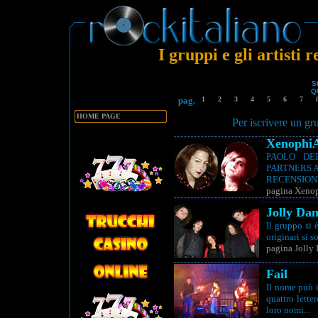
I gruppi e gli artisti r
S
QU
pag.
1
2
3
4
5
6
7
HOME PAGE
Per iscrivere un gr
Xenophi
PAOLO DE
PARTNERS 
RECENSIONI
pagina Xeno
Jolly Da
Il gruppo si
originari si s
pagina Jolly
Fail
Il nome può 
quattro lette
loro nomi...