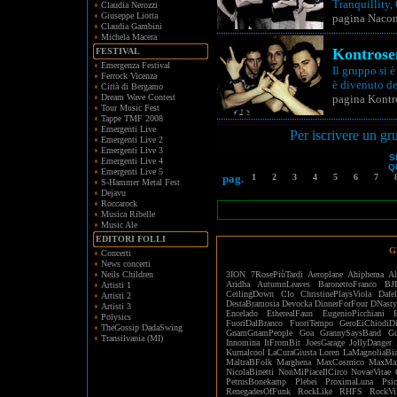
Tranquillity,
Claudia Nerozzi
Giuseppe Liotta
pagina Naco
Claudia Gambini
Michela Macera
Kontrose
FESTIVAL
Emergenza Festival
Il gruppo si 
Ferrock Vicenza
è divenuto de
Città di Bergamo
Dream Wave Contest
pagina Kontr
Tour Music Fest
Tappe TMF 2008
Emergenti Live
Per iscrivere un gr
Emergenti Live 2
Emergenti Live 3
S
Emergenti Live 4
QU
Emergenti Live 5
pag.
1
2
3
4
5
6
7
S-Hammer Metal Fest
Dejavu
Roccarock
Musica Ribelle
Music Ale
EDITORI FOLLI
G
Concerti
News concerti
Neils Children
3ION
7RosePiùTardi
Aeroplane
Ahiphema
Al
Aridha
AutumnLeaves
BaronettoFranco
BJ
Artisti 1
CeilingDown
Clo
ChristinePlaysViola
Dafe
Artisti 2
DestaBramosia
Devocka
DinnerForFour
DNasty
Artisti 3
Encelado
EtherealFaun
EugenioPicchiani
Polysics
FuoriDalBranco
FuoriTempo
GeroEiChiodiD
TheGossip DadaSwing
GnamGnamPeople
Goa
GrannySaysBand
Gu
Transilvania (MI)
Innomina
ItFromBit
JoesGarage
JollyDanger
Kurnalcool
LaCuraGiusta
Loren
LaMagnoliaBia
MaltraBFolk
Marghena
MaxCosmico
MaxMaf
NicolaBinetti
NonMiPiaceIlCirco
NovaeVitae
PetrusBonekamp
Plebei
ProximaLuna
Psi
RenegadesOfFunk
RockLike
RHFS
RockVi