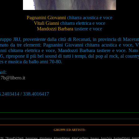
Pagnanini Giovanni
chitarra acustica e voce
Vitali Gianni
chitarra elettrica e voce
Mandozzi Barbara
tastiere e voce
gruppo JBJ, proveniente dalla città di Recanati, in provincia di Macerat
mato da tre elementi: Pagnanini Giovanni chitarra acustica e voce, Vi
nni chitarra elettrica e voce, Mandozzi Barbara tastiere e voce. Nato
5, ripropone il più bel sound di tutti i tempi, dal pop al rock, al country
es e musica da ballo anni 70-80.
ail:
7b@libero.it
:
.2403414 / 338.4016417
GRUPPI ED ARTISTI:
ON
7RosePiùTardi
Aeroplane
Ahiphema
AlisonMatter
AltoConTatto
Amavo
Amn3sìa
AndreaDiletti
Antid