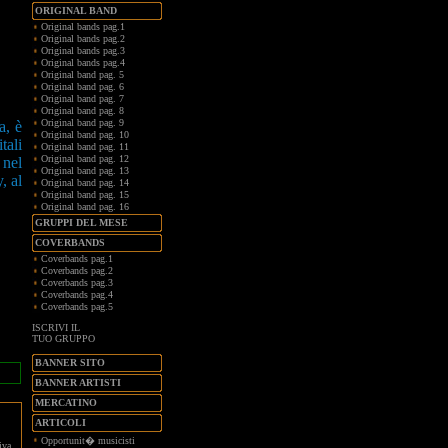
ORIGINAL BAND
Original bands pag.1
Original bands pag.2
Original bands pag.3
Original bands pag.4
Original band pag. 5
Original band pag. 6
Original band pag. 7
Original band pag. 8
Original band pag. 9
a, è
Original band pag. 10
tali
Original band pag. 11
Original band pag. 12
 nel
Original band pag. 13
, al
Original band pag. 14
Original band pag. 15
Original band pag. 16
GRUPPI DEL MESE
COVERBANDS
Coverbands pag.1
Coverbands pag.2
Coverbands pag.3
Coverbands pag.4
Coverbands pag.5
ISCRIVI IL
TUO GRUPPO
BANNER SITO
BANNER ARTISTI
MERCATINO
ARTICOLI
Opportunit� musicisti
iva