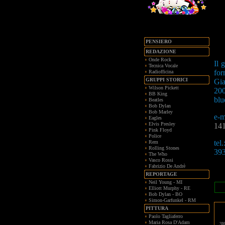
PENSIERO
REDAZIONE
Onde Rock
Il 
Tecnica Vocale
for
Radiofficina
GRUPPI STORICI
Gia
Wilson Pickett
200
BB King
blu
Beatles
Bob Dylan
Bob Marley
e-m
Eagles
Elvis Presley
141
Pink Floyd
Police
tel.
Rem
Rolling Stones
393
The Who
Vasco Rossi
Fabrizio De Andrè
REPORTAGE
Neil Young - MI
Elliott Murphy - RE
Bob Dylan - BO
Simon-Garfunkel - RM
PITTURA
Paolo Tagliaferro
Maria Rosa D'Adam
3I