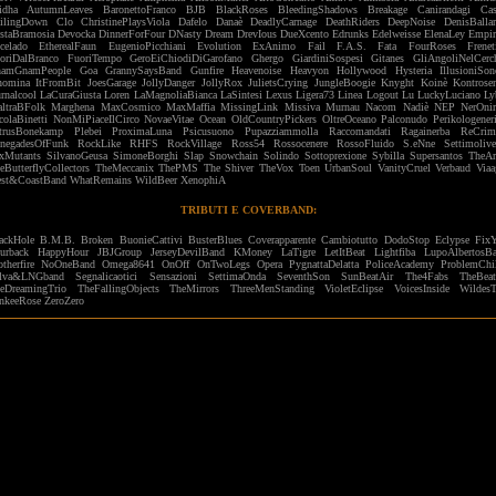
idha
AutumnLeaves
BaronettoFranco
BJB
BlackRoses
BleedingShadows
Breakage
Canirandagi
Cas
ilingDown
Clo
ChristinePlaysViola
Dafelo
Danaè
DeadlyCarnage
DeathRiders
DeepNoise
DenisBallar
staBramosia
Devocka
DinnerForFour
DNasty
Dream
DrevIous
DueXcento
Edrunks
Edelweisse
ElenaLey
Empir
celado
EtherealFaun
EugenioPicchiani
Evolution
ExAnimo
Fail
F.A.S.
Fata
FourRoses
Frenet
oriDalBranco
FuoriTempo
GeroEiChiodiDiGarofano
Ghergo
GiardiniSospesi
Gitanes
GliAngoliNelCerc
amGnamPeople
Goa
GrannySaysBand
Gunfire
Heavenoise
Heavyon
Hollywood
Hysteria
IllusioniSon
nomina
ItFromBit
JoesGarage
JollyDanger
JollyRox
JulietsCrying
JungleBoogie
Knyght
Koinè
Kontrose
rnalcool
LaCuraGiusta
Loren
LaMagnoliaBianca
LaSintesi
Lexus
Ligera73
Linea
Logout
Lu
LuckyLuciano
Ly
ltraBFolk
Marghena
MaxCosmico
MaxMaffia
MissingLink
Missiva
Murnau
Nacom
Nadiè
NEP
NerOnir
colaBinetti
NonMiPiaceIlCirco
NovaeVitae
Ocean
OldCountryPickers
OltreOceano
Palconudo
Perikologener
trusBonekamp
Plebei
ProximaLuna
Psicusuono
Pupazziammolla
Raccomandati
Ragainerba
ReCrim
negadesOfFunk
RockLike
RHFS
RockVillage
Ross54
Rossocenere
RossoFluido
S.eNne
Settimolive
xMutants
SilvanoGeusa
SimoneBorghi
Slap
Snowchain
Solindo
Sottoprexione
Sybilla
Supersantos
TheAr
eButterflyCollectors
TheMeccanix
ThePMS
The Shiver
TheVox
Toen
UrbanSoul
VanityCruel
Verbaud
Viaa
st&CoastBand
WhatRemains
WildBeer
XenophiA
TRIBUTI E COVERBAND:
ackHole
B.M.B.
Broken
BuonieCattivi
BusterBlues
Coverapparente
Cambiotutto
DodoStop
Eclypse
Fix
urback
HappyHour
JBJGroup
JerseyDevilBand
KMoney
LaTigre
LetItBeat
Lightfiba
LupoAlbertosB
therfire
NoOneBand
Omega8641
OnOff
OnTwoLegs
Opera
PygnattaDelatta
PoliceAcademy
ProblemChi
alva&LNGband
Segnalicaotici
Sensazioni
SettimaOnda
SeventhSon
SunBeatAir
The4Fabs
TheBeat
eDreamingTrio
TheFallingObjects
TheMirrors
ThreeMenStanding
VioletEclipse
VoicesInside
WildesT
nkeeRose
ZeroZero