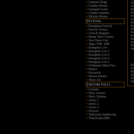
Gualtiero Biagi
Ar
Claudia Nerozzi
Ce
Giuseppe Liotta
De
En
Claudia Gambini
Fu
Michela Macera
Gn
FESTIVAL
In
Ku
Emergenza Festival
Ma
Ferrock Vicenza
Ni
Città di Bergamo
Pe
Dream Wave Contest
Re
Tour Music Fest
Se
Tappe TMF 2008
Th
Emergenti Live
We
Emergenti Live 2
Emergenti Live 3
Emergenti Live 4
Emergenti Live 5
Bl
S-Hammer Metal Fest
Fo
Dejavu
Mo
Roccarock
S
Musica Ribelle
Th
Music Ale
Ya
EDITORI FOLLI
Concerti
News concerti
Neils Children
Artisti 1
Artisti 2
Artisti 3
Polysics
TheGossip DadaSwing
Transilvania (MI)