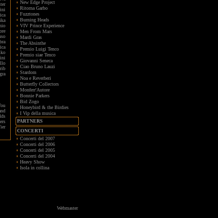
New Edge Project
ter
Ritorna Garbo
ini
Fuzztones
ica
Burning Heads
ika
hio
VIV Prince Experience
ore
Men From Mars
nso
Mardi Gras
bra
The Absinthe
ica
Premio Luigi Tenco
iko
Premio siae Tenco
ini
Giovanni Seneca
llo
Ciao Bruno Lauzi
rib
Stardom
gra
Noa e Reverberi
Butterfly Collectors
Monferr'Autore
Bonnie Parkers
Bid Zogo
You
Honeybird & the Birdies
and
I Vip della musica
lds
PARTNERS
ers
ier
CONCERTI
Concerti del 2007
Concerti del 2006
Concerti del 2005
Concerti del 2004
Heavy Show
Isola in collina
Webmaster