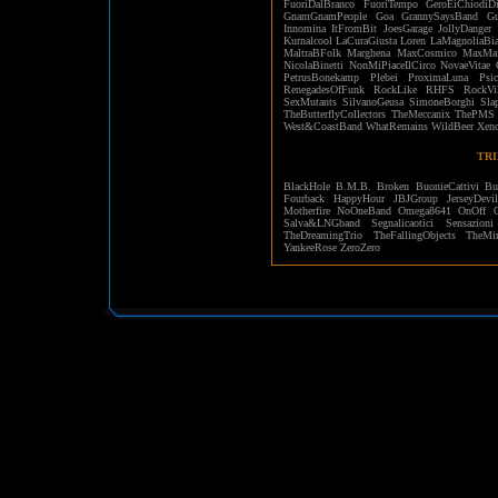
FuoriDalBranco
FuoriTempo
GeroEiChiodiD
GnamGnamPeople
Goa
GrannySaysBand
Gu
Innomina
ItFromBit
JoesGarage
JollyDanger
Kurnalcool
LaCuraGiusta
Loren
LaMagnoliaBia
MaltraBFolk
Marghena
MaxCosmico
MaxMaf
NicolaBinetti
NonMiPiaceIlCirco
NovaeVitae
PetrusBonekamp
Plebei
ProximaLuna
Psi
RenegadesOfFunk
RockLike
RHFS
RockVi
SexMutants
SilvanoGeusa
SimoneBorghi
Sla
TheButterflyCollectors
TheMeccanix
ThePMS
West&CoastBand
WhatRemains
WildBeer
Xen
TRI
BlackHole
B.M.B.
Broken
BuonieCattivi
Bu
Fourback
HappyHour
JBJGroup
JerseyDevi
Motherfire
NoOneBand
Omega8641
OnOff
Salva&LNGband
Segnalicaotici
Sensazioni
TheDreamingTrio
TheFallingObjects
TheMir
YankeeRose
ZeroZero