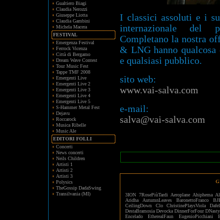
Gualtiero Biagi
Claudia Nerozzi
Giuseppe Liotta
I classici assoluti e i 
Claudia Gambini
internazionale del
Michela Macera
FESTIVAL
Completano la nostra of
Emergenza Festival
& LNG hanno qualcosa di
Ferrock Vicenza
Città di Bergamo
e qualsiasi pubblico.
Dream Wave Contest
Tour Music Fest
Tappe TMF 2008
sito web:
Emergenti Live
Emergenti Live 2
www.vai-salva.com
Emergenti Live 3
Emergenti Live 4
Emergenti Live 5
e-mail:
S-Hammer Metal Fest
Dejavu
salva@vai-salva.com
Roccarock
Musica Ribelle
Music Ale
EDITORI FOLLI
Concerti
News concerti
Neils Children
Artisti 1
Artisti 2
Artisti 3
G
Polysics
TheGossip DadaSwing
Transilvania (MI)
3ION
7RosePiùTardi
Aeroplane
Ahiphema
Al
Aridha
AutumnLeaves
BaronettoFranco
BJ
CeilingDown
Clo
ChristinePlaysViola
Dafe
DestaBramosia
Devocka
DinnerForFour
DNasty
Encelado
EtherealFaun
EugenioPicchiani