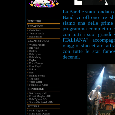
La Band e stata fondat
Band vi offrono tre s
PENSIERO
siamo una delle prime 
REDAZIONE
programma completo d
Onde Rock
con tutti i suoi grand
Tecnica Vocale
Radiofficina
ITALIANA" accompagn
GRUPPI STORICI
viaggio sfaccettato att
Wilson Pickett
BB King
con tutte le star famos
Beatles
Bob Dylan
decenni.
Bob Marley
Eagles
Elvis Presley
Pink Floyd
Police
Rem
Rolling Stones
The Who
Vasco Rossi
Fabrizio De Andrè
REPORTAGE
Neil Young - MI
Elliott Murphy - RE
Bob Dylan - BO
Simon-Garfunkel - RM
PITTURA
Paolo Tagliaferro
Maria Rosa D'Adam