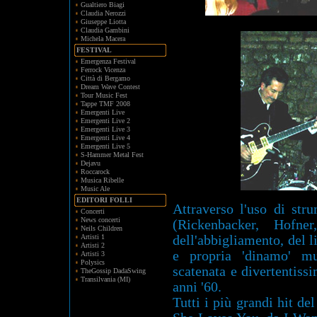
Gualtiero Biagi
Claudia Nerozzi
Giuseppe Liotta
Claudia Gambini
Michela Macera
FESTIVAL
Emergenza Festival
Ferrock Vicenza
Città di Bergamo
Dream Wave Contest
Tour Music Fest
Tappe TMF 2008
Emergenti Live
Emergenti Live 2
Emergenti Live 3
Emergenti Live 4
Emergenti Live 5
S-Hammer Metal Fest
Dejavu
Roccarock
Musica Ribelle
Music Ale
EDITORI FOLLI
Attraverso l'uso di stru
Concerti
News concerti
(Rickenbacker, Hofne
Neils Children
Artisti 1
dell'abbigliamento, del l
Artisti 2
e propria 'dinamo' mu
Artisti 3
Polysics
scatenata e divertentiss
TheGossip DadaSwing
Transilvania (MI)
anni '60.
Tutti i più grandi hit d