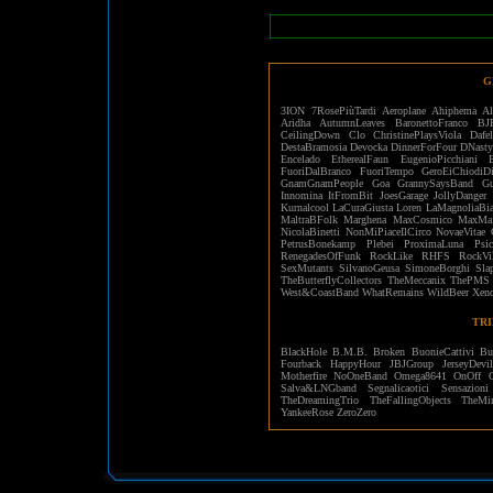
G
3ION
7RosePiùTardi
Aeroplane
Ahiphema
Al
Aridha
AutumnLeaves
BaronettoFranco
BJ
CeilingDown
Clo
ChristinePlaysViola
Dafe
DestaBramosia
Devocka
DinnerForFour
DNasty
Encelado
EtherealFaun
EugenioPicchiani
FuoriDalBranco
FuoriTempo
GeroEiChiodiD
GnamGnamPeople
Goa
GrannySaysBand
Gu
Innomina
ItFromBit
JoesGarage
JollyDanger
Kurnalcool
LaCuraGiusta
Loren
LaMagnoliaBia
MaltraBFolk
Marghena
MaxCosmico
MaxMaf
NicolaBinetti
NonMiPiaceIlCirco
NovaeVitae
PetrusBonekamp
Plebei
ProximaLuna
Psi
RenegadesOfFunk
RockLike
RHFS
RockVi
SexMutants
SilvanoGeusa
SimoneBorghi
Sla
TheButterflyCollectors
TheMeccanix
ThePMS
West&CoastBand
WhatRemains
WildBeer
Xen
TRI
BlackHole
B.M.B.
Broken
BuonieCattivi
Bu
Fourback
HappyHour
JBJGroup
JerseyDevi
Motherfire
NoOneBand
Omega8641
OnOff
Salva&LNGband
Segnalicaotici
Sensazioni
TheDreamingTrio
TheFallingObjects
TheMir
YankeeRose
ZeroZero