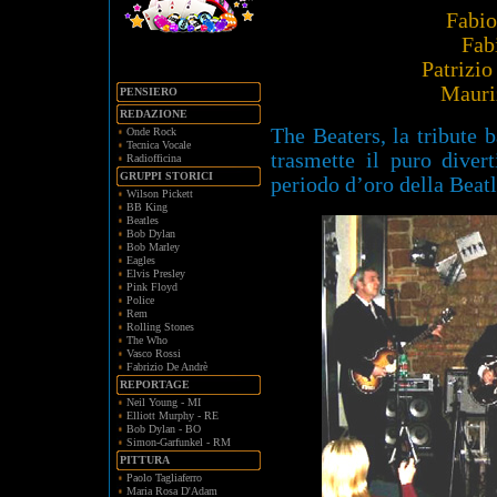
Fabio
Fab
Patrizio
Mauri
PENSIERO
REDAZIONE
The Beaters, la tribute 
Onde Rock
Tecnica Vocale
trasmette il puro diver
Radiofficina
GRUPPI STORICI
periodo d’oro della Beat
Wilson Pickett
BB King
Beatles
Bob Dylan
Bob Marley
Eagles
Elvis Presley
Pink Floyd
Police
Rem
Rolling Stones
The Who
Vasco Rossi
Fabrizio De Andrè
REPORTAGE
Neil Young - MI
Elliott Murphy - RE
Bob Dylan - BO
Simon-Garfunkel - RM
PITTURA
Paolo Tagliaferro
Maria Rosa D'Adam