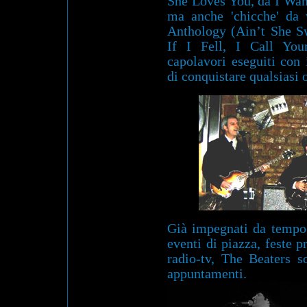
She Loves You, da I Wan
ma anche 'chicche' da v
Anthology (Ain’t She S
If I Fell, I Call You
capolavori eseguiti con
di conquistare qualsiasi 
Già impegnati da tempo s
eventi di piazza, feste pr
radio-tv, The Beaters s
appuntamenti.