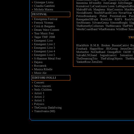
Giuseppe Liotta
Innomina
ItFromBit
JoesGarage
JollyDanger
Claudia Gambini
Kurnalcool
LaCuraGiusta
Loren
LaMagnoliaBia
Michela Macera
MaltraBFolk
Marghena
MaxCosmico
MaxMaf
NicolaBinetti
NonMiPiaceIlCirco
NovaeVitae
FESTIVAL
PetrusBonekamp
Plebei
ProximaLuna
Psi
Emergenza Festival
RenegadesOfFunk
RockLike
RHFS
RockVi
Ferrock Vicenza
SexMutants
SilvanoGeusa
SimoneBorghi
Sla
TheButterflyCollectors
TheMeccanix
ThePMS
Città di Bergamo
West&CoastBand
WhatRemains
WildBeer
Xen
Dream Wave Contest
Tour Music Fest
Tappe TMF 2008
TRI
Emergenti Live
Emergenti Live 2
BlackHole
B.M.B.
Broken
BuonieCattivi
Bu
Emergenti Live 3
Fourback
HappyHour
JBJGroup
JerseyDevi
Emergenti Live 4
Motherfire
NoOneBand
Omega8641
OnOff
Emergenti Live 5
Salva&LNGband
Segnalicaotici
Sensazioni
S-Hammer Metal Fest
TheDreamingTrio
TheFallingObjects
TheMir
YankeeRose
ZeroZero
Dejavu
Roccarock
Musica Ribelle
Music Ale
EDITORI FOLLI
Concerti
News concerti
Neils Children
Artisti 1
Artisti 2
Artisti 3
Polysics
TheGossip DadaSwing
Transilvania (MI)