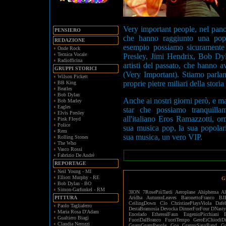
Very important people, nel pano
PENSIERO
che hanno raggiunto una popol
REDAZIONE
esempio possiamo sicuramente 
Onde Rock
Tecnica Vocale
Presley, Jimi Hendrix, Bob Dyl
Radiofficina
artisti del passato, che hanno 
GRUPPI STORICI
(Very Important). Stiamo parlan
Wilson Pickett
proprie pietre miliari della stori
BB King
Beatles
Bob Dylan
Anche ai nostri giorni però, e m
Bob Marley
Eagles
star che possiamo tranquill
Elvis Presley
all'italiano Eros Ramazzotti, o
Pink Floyd
Police
sua musica pop, la sua popolari
Rem
sua musica, un vero VIP.
Rolling Stones
The Who
Vasco Rossi
Fabrizio De Andrè
REPORTAGE
Neil Young - MI
Elliott Murphy - RE
G
Bob Dylan - BO
Simon-Garfunkel - RM
3ION
7RosePiùTardi
Aeroplane
Ahiphema
Al
PITTURA
Aridha
AutumnLeaves
BaronettoFranco
BJ
CeilingDown
Clo
ChristinePlaysViola
Dafe
Paolo Tagliaferro
DestaBramosia
Devocka
DinnerForFour
DNasty
Maria Rosa D'Adam
Encelado
EtherealFaun
EugenioPicchiani
Gualtiero Biagi
FuoriDalBranco
FuoriTempo
GeroEiChiodiD
Claudia Nerozzi
GnamGnamPeople
Goa
GrannySaysBand
Gu