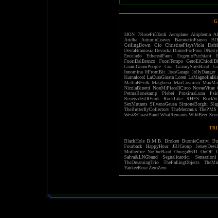
G
3ION
7RosePiùTardi
Aeroplane
Ahiphema
Al
Aridha
AutumnLeaves
BaronettoFranco
BJ
CeilingDown
Clo
ChristinePlaysViola
Dafe
DestaBramosia
Devocka
DinnerForFour
DNasty
Encelado
EtherealFaun
EugenioPicchiani
FuoriDalBranco
FuoriTempo
GeroEiChiodiD
GnamGnamPeople
Goa
GrannySaysBand
Gu
Innomina
ItFromBit
JoesGarage
JollyDanger
Kurnalcool
LaCuraGiusta
Loren
LaMagnoliaBia
MaltraBFolk
Marghena
MaxCosmico
MaxMaf
NicolaBinetti
NonMiPiaceIlCirco
NovaeVitae
PetrusBonekamp
Plebei
ProximaLuna
Psi
RenegadesOfFunk
RockLike
RHFS
RockVi
SexMutants
SilvanoGeusa
SimoneBorghi
Sla
TheButterflyCollectors
TheMeccanix
ThePMS
West&CoastBand
WhatRemains
WildBeer
Xen
TRI
BlackHole
B.M.B.
Broken
BuonieCattivi
Bu
Fourback
HappyHour
JBJGroup
JerseyDevi
Motherfire
NoOneBand
Omega8641
OnOff
Salva&LNGband
Segnalicaotici
Sensazioni
TheDreamingTrio
TheFallingObjects
TheMir
YankeeRose
ZeroZero