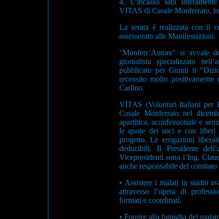
4. L’incasso sarà interamente
VITAS di Casale Monferrato, in 
La serata è realizzata con il 
assessorato alle Manifestazioni.
"Monferr’Autore" si avvale del
giornalista specializzato nel
pubblicato per Giunti il "Dizi
recensito molto positivamente 
Carlino.
VITAS (Volontari Italiani per l’
Casale Monferrato nel dicembr
apartitica, aconfessionale e senz
le quote dei soci e con liberi
progetto. Le erogazioni liberal
deducibili. Il Presidente dell
Vicepresidenti sono l’Ing. Clau
anche responsabile del comitato s
• Assistere i malati in stadio a
attraverso l’opera di professio
formati e coordinati.
• Fornire alla famiglia del malat