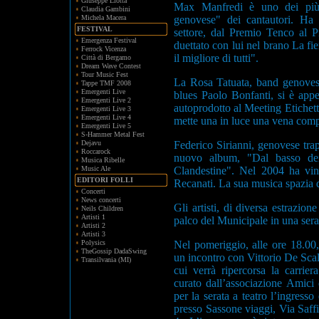
Giuseppe Liotta
Max Manfredi è uno dei più 
Claudia Gambini
Michela Macera
genovese" dei cantautori. Ha v
FESTIVAL
settore, dal Premio Tenco al 
Emergenza Festival
duettato con lui nel brano La fi
Ferrock Vicenza
il migliore di tutti".
Città di Bergamo
Dream Wave Contest
Tour Music Fest
La Rosa Tatuata, band genovese 
Tappe TMF 2008
Emergenti Live
blues Paolo Bonfanti, si è appe
Emergenti Live 2
autoprodotto al Meeting Etichett
Emergenti Live 3
Emergenti Live 4
mette una in luce una vena compo
Emergenti Live 5
S-Hammer Metal Fest
Dejavu
Federico Sirianni, genovese tra
Roccarock
nuovo album, "Dal basso dei 
Musica Ribelle
Music Ale
Clandestine". Nel 2004 ha vint
EDITORI FOLLI
Recanati. La sua musica spazia d
Concerti
News concerti
Gli artisti, di diversa estrazion
Neils Children
Artisti 1
palco del Municipale in una sera
Artisti 2
Artisti 3
Polysics
Nel pomeriggio, alle ore 18.00,
TheGossip DadaSwing
un incontro con Vittorio De Scal
Transilvania (MI)
cui verrà ripercorsa la carrie
curato dall’associazione Amici 
per la serata a teatro l’ingresso
presso Sassone viaggi, Via Saf