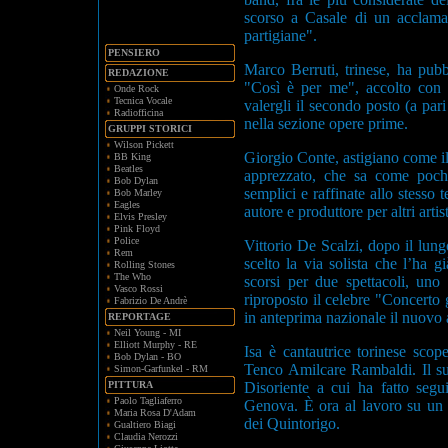
scorso a Casale di un acclama
partigiane".
PENSIERO
Marco Berruti, trinese, ha pub
REDAZIONE
"Così è per me", accolto con fa
Onde Rock
Tecnica Vocale
valergli il secondo posto (a pa
Radiofficina
nella sezione opere prime.
GRUPPI STORICI
Wilson Pickett
Giorgio Conte, astigiano come il
BB King
Beatles
apprezzato, che sa come pochi 
Bob Dylan
semplici e raffinate allo stesso
Bob Marley
Eagles
autore e produttore per altri artist
Elvis Presley
Pink Floyd
Police
Vittorio De Scalzi, dopo il lun
Rem
scelto la via solista che l’ha 
Rolling Stones
The Who
scorsi per due spettacoli, un
Vasco Rossi
riproposto il celebre "Concerto
Fabrizio De Andrè
in anteprima nazionale il nuovo
REPORTAGE
Neil Young - MI
Elliott Murphy - RE
Isa è cantautrice torinese scop
Bob Dylan - BO
Tenco Amilcare Rambaldi. Il suo
Simon-Garfunkel - RM
PITTURA
Disoriente a cui ha fatto segu
Paolo Tagliaferro
Genova. È ora al lavoro su un 
Maria Rosa D'Adam
dei Quintorigo.
Gualtiero Biagi
Claudia Nerozzi