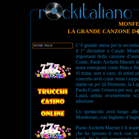
MONFE
LA GRANDE CANZONE D
C’è grande attesa per la second
HOME PAGE
il 1° dicembre a Casale Monfe
importanti della canzone d’auto
Conte, Paolo Archetti Maestri 
nomi emergenti come Marco Berru
Si tratta, non a caso, di artisti
concerto avrà come tema i rapport
siamo un po' (il Piemonte, la Lig
Paolo Conte Genova per noi, por
Lauzi, artista recentemente 
adozione.
Lo spettacolo avrà luogo alle
Monferrato, con biglietto d’ingr
Paolo Archetti Maestri è il lea
che ha sposato il rock con la m
band, fra le più considerate del