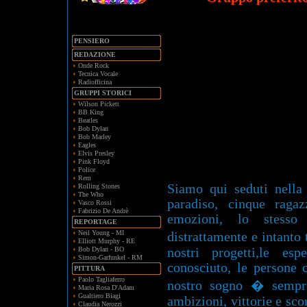
PENSIERO
REDAZIONE
Onde Rock
Tecnica Vocale
Radiofficina
GRUPPI STORICI
Wilson Pickett
BB King
Beatles
Bob Dylan
Bob Marley
Eagles
Elvis Presley
Pink Floyd
Police
Rem
Siamo qui seduti nella 
Rolling Stones
The Who
paradiso, cinque ragaz
Vasco Rossi
Fabrizio De Andrè
emozioni, lo stesso
REPORTAGE
Neil Young - MI
distrattamente e intanto
Elliott Murphy - RE
Bob Dylan - BO
nostri progetti,le es
Simon-Garfunkel - RM
conosciuto, le persone
PITTURA
Paolo Tagliaferro
nostro sogno � sempr
Maria Rosa D'Adam
Gualtiero Biagi
ambizioni, vittorie e sc
Claudia Nerozzi