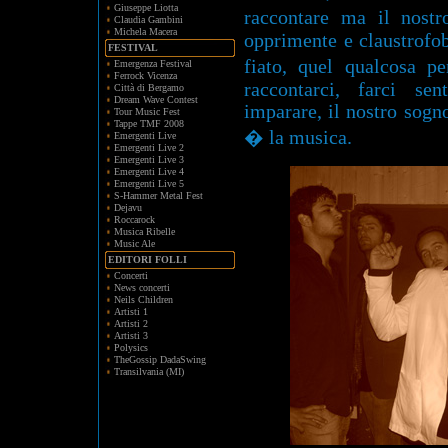
Giuseppe Liotta
raccontare ma il nos
Claudia Gambini
Michela Macera
opprimente e claustrofob
FESTIVAL
fiato, quel qualcosa p
Emergenza Festival
Ferrock Vicenza
raccontarci, farci sen
Città di Bergamo
Dream Wave Contest
imparare, il nostro sogn
Tour Music Fest
Tappe TMF 2008
� la musica.
Emergenti Live
Emergenti Live 2
Emergenti Live 3
Emergenti Live 4
Emergenti Live 5
S-Hammer Metal Fest
Dejavu
Roccarock
Musica Ribelle
Music Ale
EDITORI FOLLI
Concerti
News concerti
Neils Children
Artisti 1
Artisti 2
Artisti 3
Polysics
TheGossip DadaSwing
Transilvania (MI)