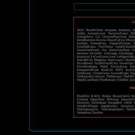
G
3ION
7RosePiùTardi
Aeroplane
Ahiphema
Al
Aridha
AutumnLeaves
BaronettoFranco
BJ
CeilingDown
Clo
ChristinePlaysViola
Dafe
DestaBramosia
Devocka
DinnerForFour
DNasty
Encelado
EtherealFaun
EugenioPicchiani
FuoriDalBranco
FuoriTempo
GeroEiChiodiD
GnamGnamPeople
Goa
GrannySaysBand
Gu
Innomina
ItFromBit
JoesGarage
JollyDanger
Kurnalcool
LaCuraGiusta
Loren
LaMagnoliaBia
MaltraBFolk
Marghena
MaxCosmico
MaxMaf
NicolaBinetti
NonMiPiaceIlCirco
NovaeVitae
PetrusBonekamp
Plebei
ProximaLuna
Psi
RenegadesOfFunk
RockLike
RHFS
RockVi
SexMutants
SilvanoGeusa
SimoneBorghi
Sla
TheButterflyCollectors
TheMeccanix
ThePMS
West&CoastBand
WhatRemains
WildBeer
Xen
TRI
BlackHole
B.M.B.
Broken
BuonieCattivi
Bu
Fourback
HappyHour
JBJGroup
JerseyDevi
Motherfire
NoOneBand
Omega8641
OnOff
Salva&LNGband
Segnalicaotici
Sensazioni
TheDreamingTrio
TheFallingObjects
TheMir
YankeeRose
ZeroZero