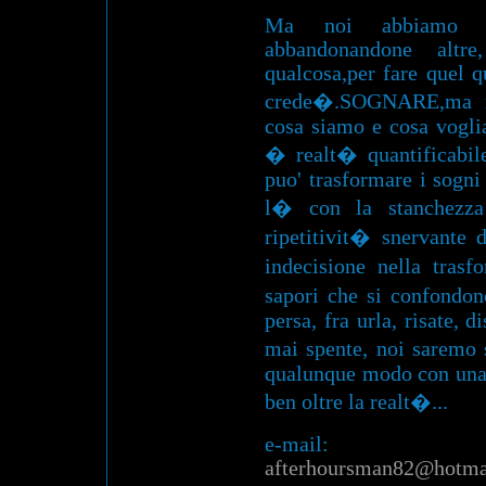
Ma noi abbiamo co
abbandonandone altr
qualcosa,per fare quel q
crede�.SOGNARE,ma no
cosa siamo e cosa vogli
� realt� quantificabil
puo' trasformare i sogni
l� con la stanchezza 
ripetitivit� snervante
indecisione nella tras
sapori che si confondo
persa, fra urla, risate, d
mai spente, noi saremo
qualunque modo con una 
ben oltre la realt�...
e-mail:
afterhoursman82@hotma